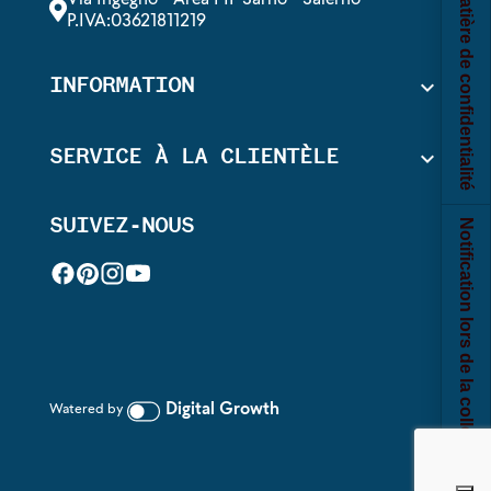
Vos choix en matière de confidentialité
P.IVA:03621811219
INFORMATION

SERVICE À LA CLIENTÈLE

SUIVEZ-NOUS
Notification lors de la collecte
Digital Growth
Watered by