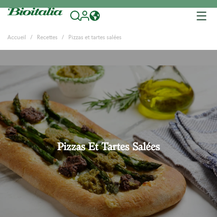
Tog
nav
Accueil
Recettes
Pizzas et tartes salées
Pizzas Et Tartes Salées