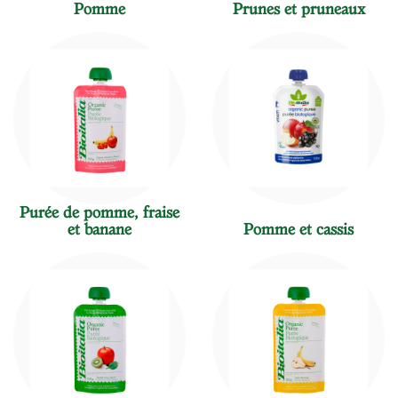
Pomme
Prunes et pruneaux
Purée de pomme, fraise
et banane
Pomme et cassis