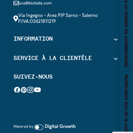
Vos choix en matière de confidentialité
usa@bioitalia.com
Via Ingegno - Area PIP Sarno - Salerno
P.IVA:03621811219
INFORMATION

SERVICE À LA CLIENTÈLE

SUIVEZ-NOUS
Notification lors de la collecte
Digital Growth
Watered by